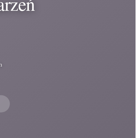
arzeń
h