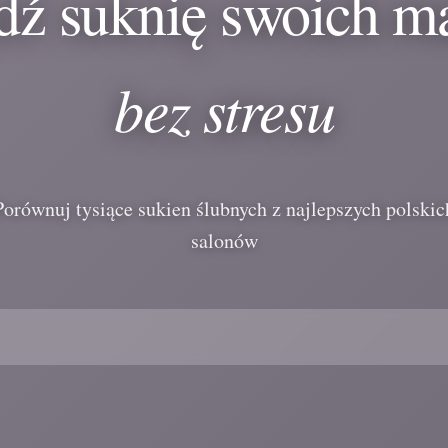
dź suknię swoich m
bez stresu
Porównuj tysiące sukien ślubnych z najlepszych polskic
salonów