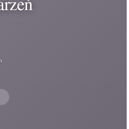
arzeń
h