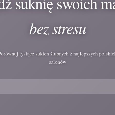
dź suknię swoich m
bez stresu
Porównuj tysiące sukien ślubnych z najlepszych polskic
salonów