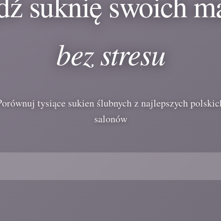
dź suknię swoich m
bez stresu
Porównuj tysiące sukien ślubnych z najlepszych polskic
salonów