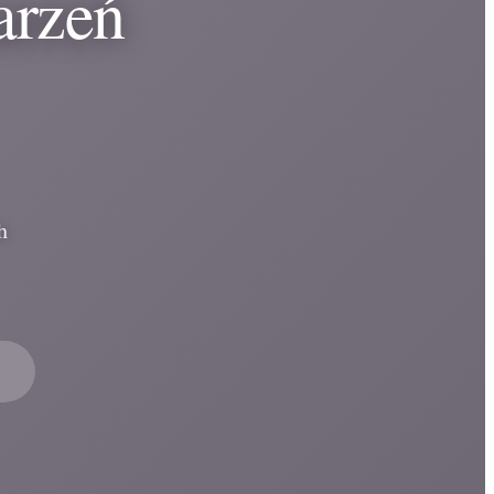
arzeń
h