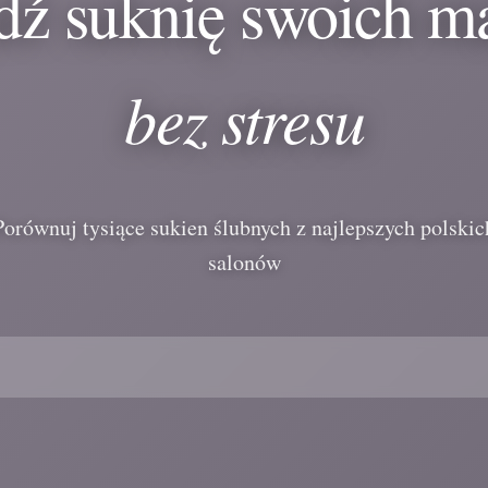
dź suknię swoich m
bez stresu
Porównuj tysiące sukien ślubnych z najlepszych polskic
salonów