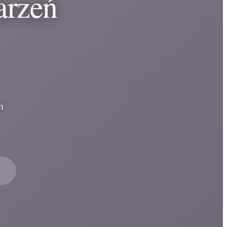
arzeń
h