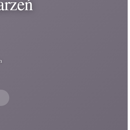
arzeń
h