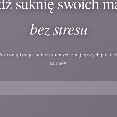
dź suknię swoich m
bez stresu
Porównuj tysiące sukien ślubnych z najlepszych polskic
salonów