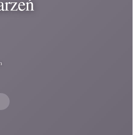
arzeń
h