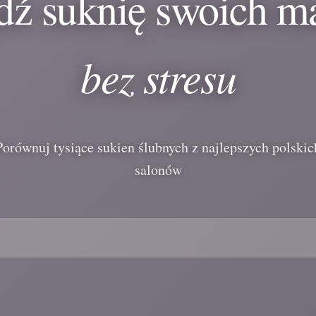
dź suknię swoich m
bez stresu
Porównuj tysiące sukien ślubnych z najlepszych polskic
salonów