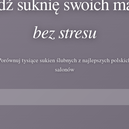
dź suknię swoich m
bez stresu
Porównuj tysiące sukien ślubnych z najlepszych polskic
salonów