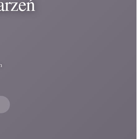
arzeń
h