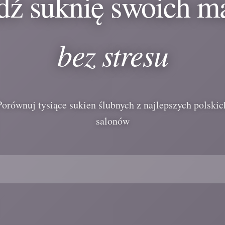
dź suknię swoich m
bez stresu
Porównuj tysiące sukien ślubnych z najlepszych polskic
salonów