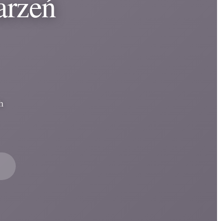
arzeń
h