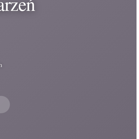
arzeń
h