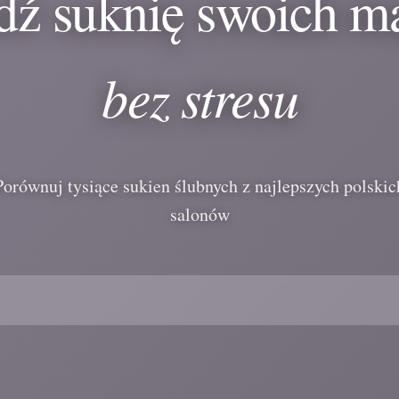
dź suknię swoich m
bez stresu
Porównuj tysiące sukien ślubnych z najlepszych polskic
salonów