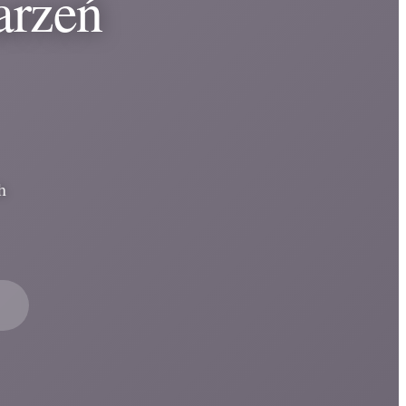
arzeń
h