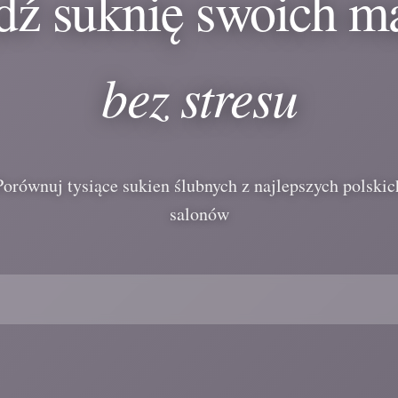
dź suknię swoich m
bez stresu
Porównuj tysiące sukien ślubnych z najlepszych polskic
salonów