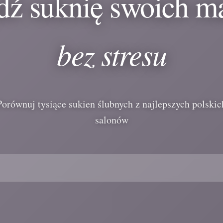
dź suknię swoich m
bez stresu
Porównuj tysiące sukien ślubnych z najlepszych polskic
salonów