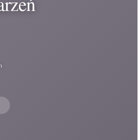
arzeń
h