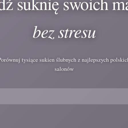
dź suknię swoich m
bez stresu
Porównuj tysiące sukien ślubnych z najlepszych polskic
salonów