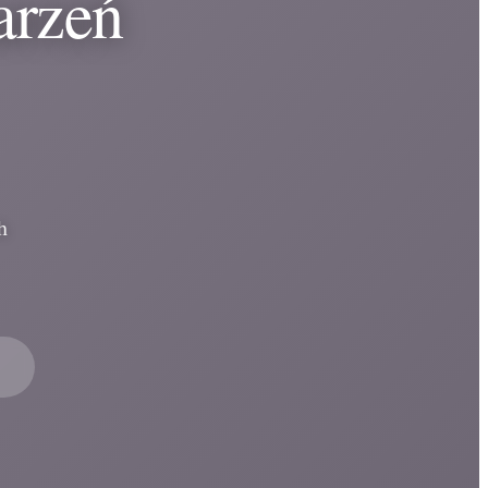
arzeń
h