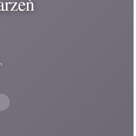
arzeń
h