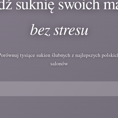
dź suknię swoich m
bez stresu
Porównuj tysiące sukien ślubnych z najlepszych polskic
salonów