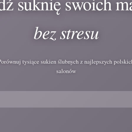
dź suknię swoich m
bez stresu
Porównuj tysiące sukien ślubnych z najlepszych polskic
salonów