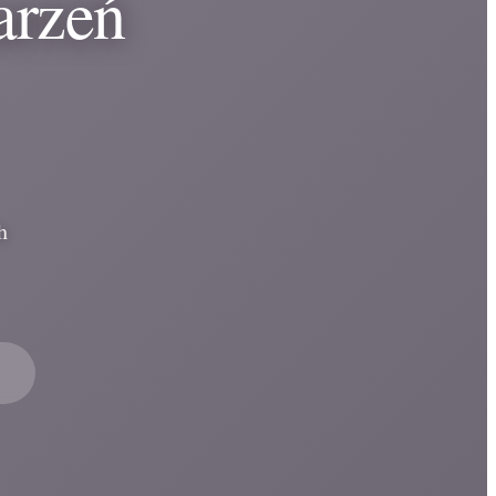
arzeń
h