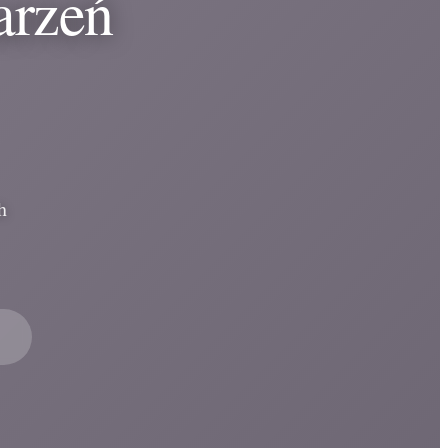
arzeń
h