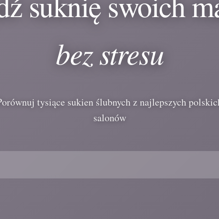
dź suknię swoich m
bez stresu
Porównuj tysiące sukien ślubnych z najlepszych polskic
salonów