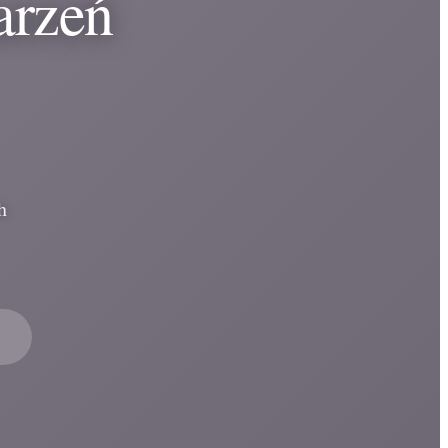
arzeń
h