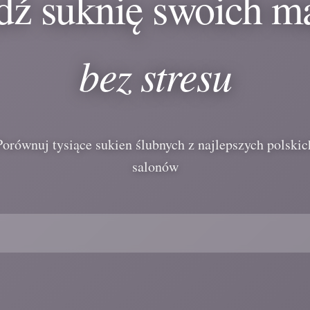
dź suknię swoich m
bez stresu
Porównuj tysiące sukien ślubnych z najlepszych polskic
salonów