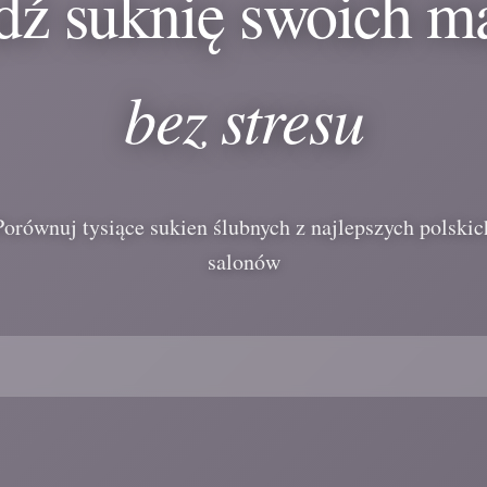
dź suknię swoich m
bez stresu
Porównuj tysiące sukien ślubnych z najlepszych polskic
salonów