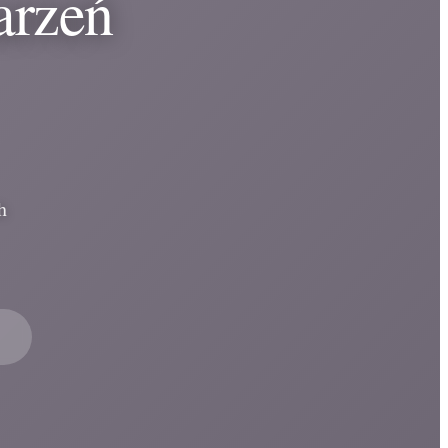
arzeń
h