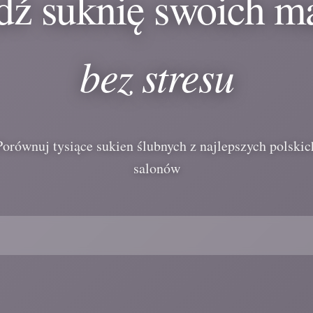
dź suknię swoich m
bez stresu
Porównuj tysiące sukien ślubnych z najlepszych polskic
salonów