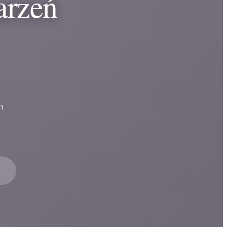
arzeń
h