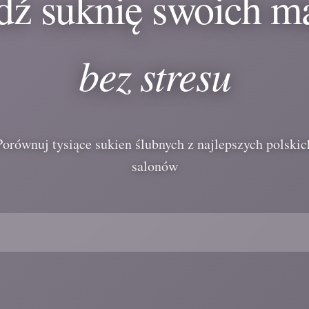
dź suknię swoich m
bez stresu
Porównuj tysiące sukien ślubnych z najlepszych polskic
salonów