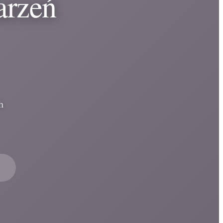
arzeń
h