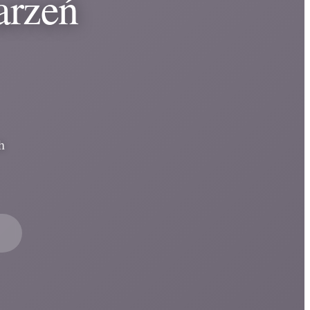
arzeń
h