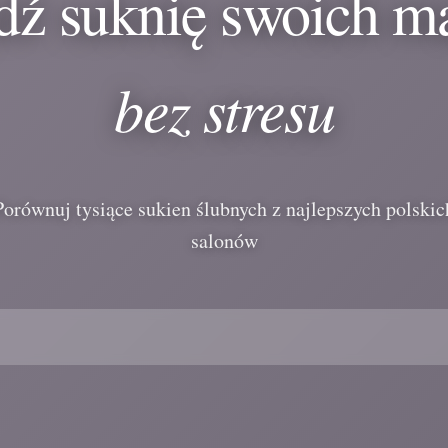
dź suknię swoich m
bez stresu
Porównuj tysiące sukien ślubnych z najlepszych polskic
salonów