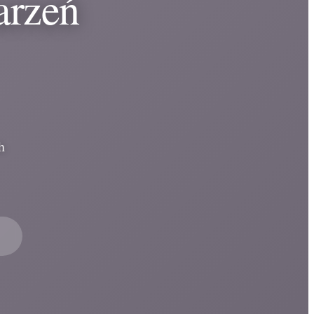
arzeń
h