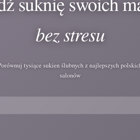
dź suknię swoich m
bez stresu
Porównuj tysiące sukien ślubnych z najlepszych polskic
salonów