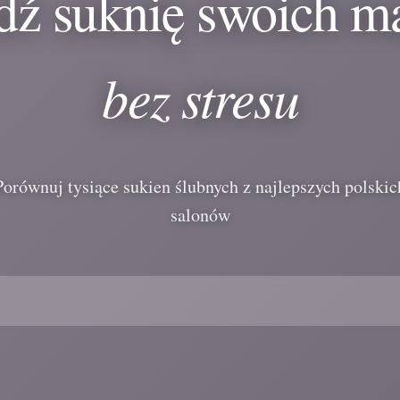
dź suknię swoich m
bez stresu
Porównuj tysiące sukien ślubnych z najlepszych polskic
salonów