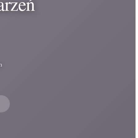
arzeń
h