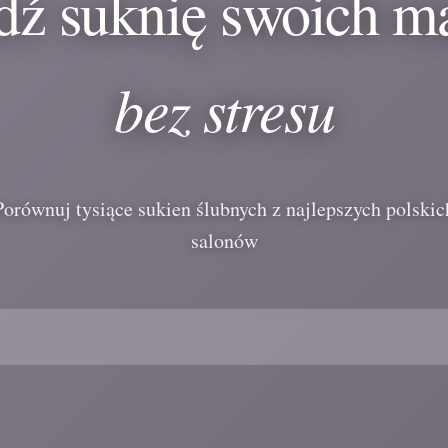
dź suknię swoich m
bez stresu
Porównuj tysiące sukien ślubnych z najlepszych polskic
salonów