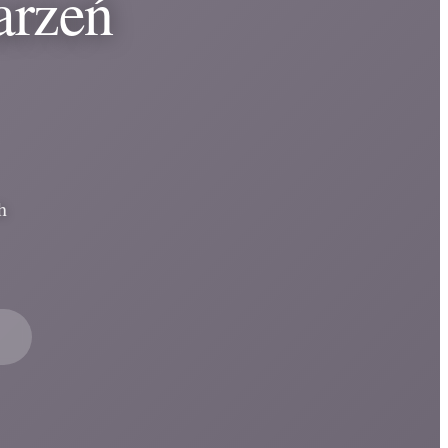
arzeń
h