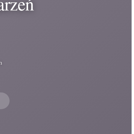
arzeń
h