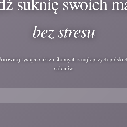
dź suknię swoich m
bez stresu
Porównuj tysiące sukien ślubnych z najlepszych polskic
salonów