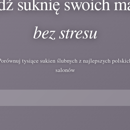
dź suknię swoich m
bez stresu
Porównuj tysiące sukien ślubnych z najlepszych polskic
salonów