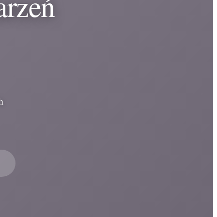
arzeń
h