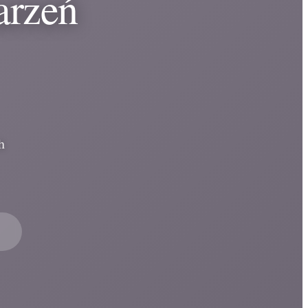
arzeń
h