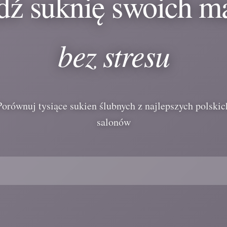
dź suknię swoich m
bez stresu
Porównuj tysiące sukien ślubnych z najlepszych polskic
salonów