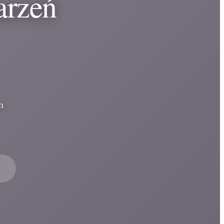
arzeń
h