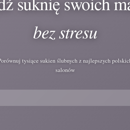
dź suknię swoich m
bez stresu
Porównuj tysiące sukien ślubnych z najlepszych polskic
salonów