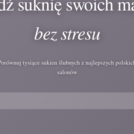
dź suknię swoich m
bez stresu
Porównuj tysiące sukien ślubnych z najlepszych polskic
salonów