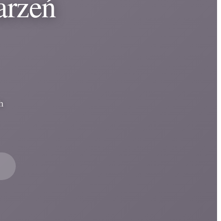
arzeń
h