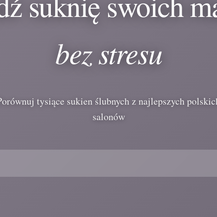
dź suknię swoich m
bez stresu
Porównuj tysiące sukien ślubnych z najlepszych polskic
salonów