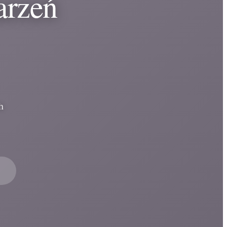
arzeń
h