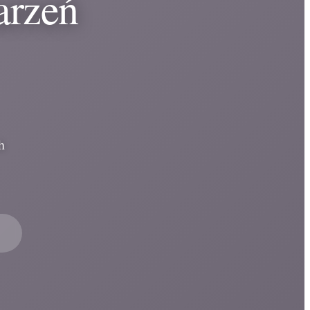
arzeń
h