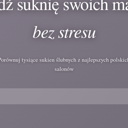
dź suknię swoich m
bez stresu
Porównuj tysiące sukien ślubnych z najlepszych polskic
salonów