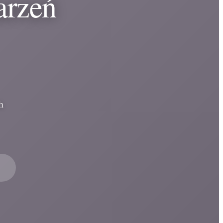
arzeń
h