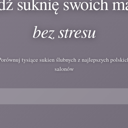
dź suknię swoich m
bez stresu
Porównuj tysiące sukien ślubnych z najlepszych polskic
salonów