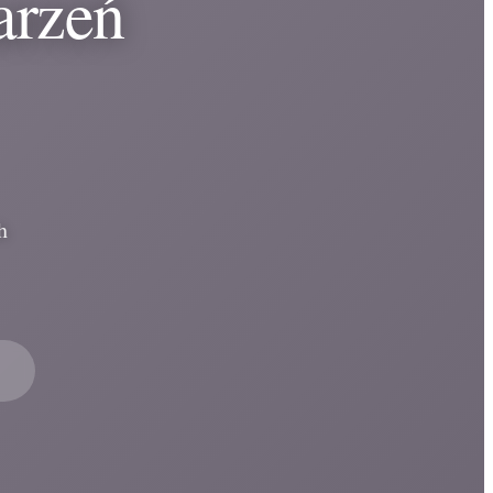
arzeń
h