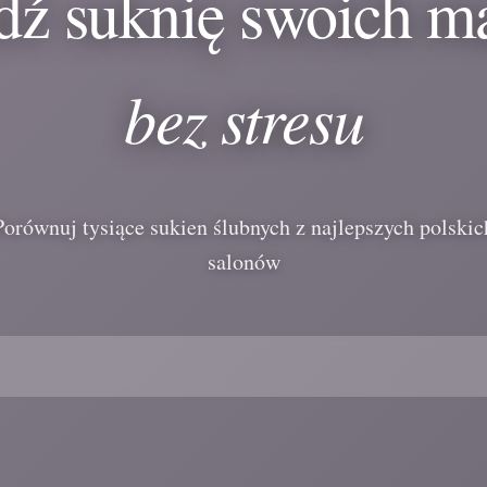
dź suknię swoich m
bez stresu
Porównuj tysiące sukien ślubnych z najlepszych polskic
salonów