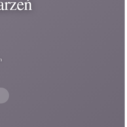
arzeń
h