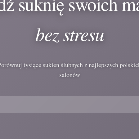
dź suknię swoich m
bez stresu
Porównuj tysiące sukien ślubnych z najlepszych polskic
salonów