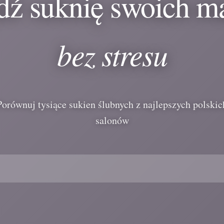
dź suknię swoich m
bez stresu
Porównuj tysiące sukien ślubnych z najlepszych polskic
salonów