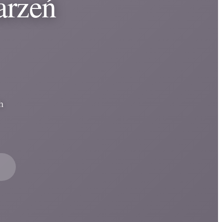
arzeń
h