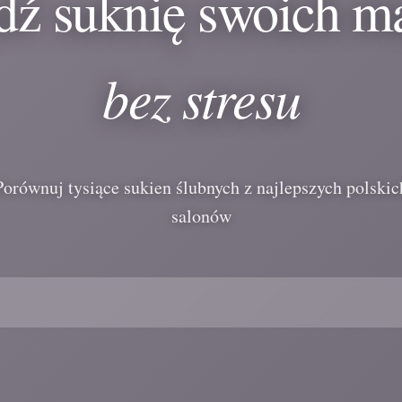
dź suknię swoich m
bez stresu
Porównuj tysiące sukien ślubnych z najlepszych polskic
salonów