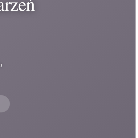
arzeń
h