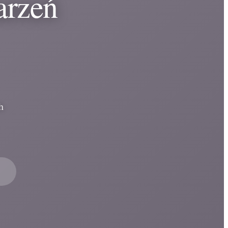
arzeń
h