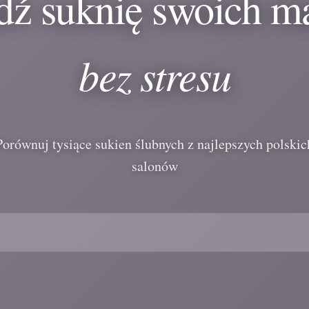
dź suknię swoich m
bez stresu
Porównuj tysiące sukien ślubnych z najlepszych polskic
salonów