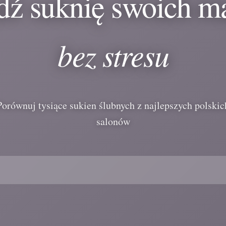
dź suknię swoich m
bez stresu
Porównuj tysiące sukien ślubnych z najlepszych polskic
salonów