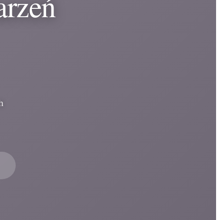
arzeń
h