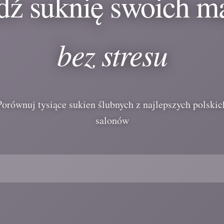
dź suknię swoich m
bez stresu
Porównuj tysiące sukien ślubnych z najlepszych polskic
salonów