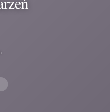
arzeń
h