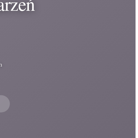
arzeń
h