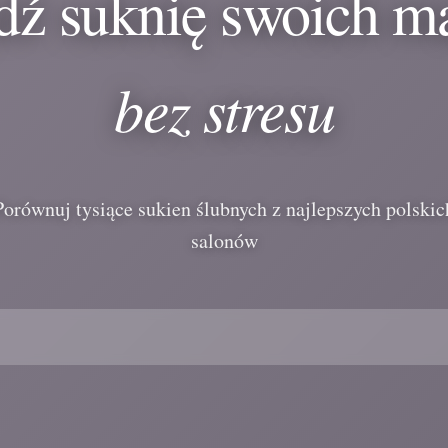
dź suknię swoich m
bez stresu
Porównuj tysiące sukien ślubnych z najlepszych polskic
salonów