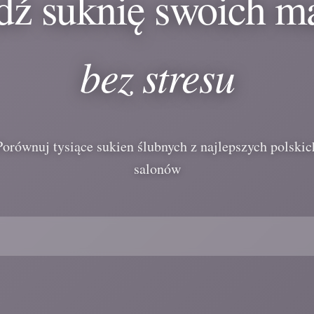
dź suknię swoich m
bez stresu
Porównuj tysiące sukien ślubnych z najlepszych polskic
salonów