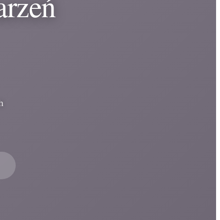
arzeń
h