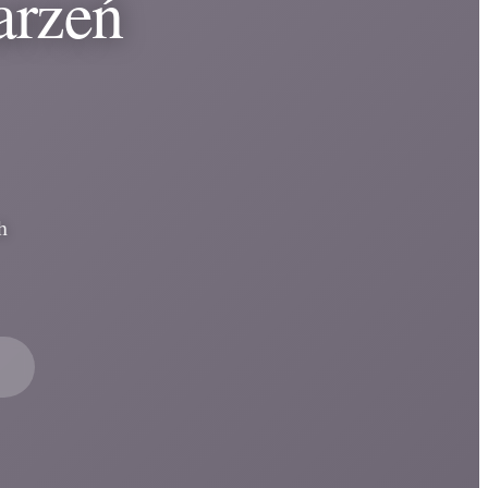
arzeń
h