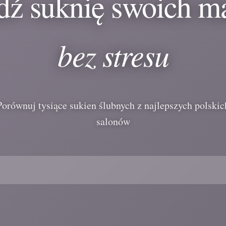
dź suknię swoich m
bez stresu
Porównuj tysiące sukien ślubnych z najlepszych polskic
salonów