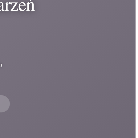
arzeń
h