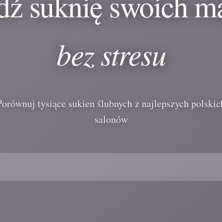
dź suknię swoich m
bez stresu
Porównuj tysiące sukien ślubnych z najlepszych polskic
salonów